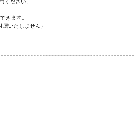
用ください。

できます。

付属いたしません）
