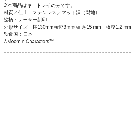
※本商品はキートレイのみです。

材質／仕上：ステンレス／マット調（梨地）

絵柄：レーザー刻印

外形サイズ：横130mm×縦73mm×高さ15 mm　板厚1.2 mm

製造国：日本

©Moomin Characters™