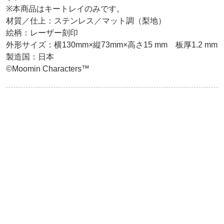
※本商品はキートレイのみです。

材質／仕上：ステンレス／マット調（梨地）

絵柄：レーザー刻印

外形サイズ：横130mm×縦73mm×高さ15 mm　板厚1.2 mm

製造国：日本

©Moomin Characters™