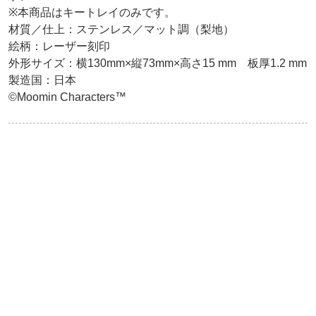
※本商品はキートレイのみです。

材質／仕上：ステンレス／マット調（梨地）

絵柄：レーザー刻印

外形サイズ：横130mm×縦73mm×高さ15 mm　板厚1.2 mm

製造国：日本

©Moomin Characters™